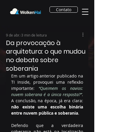
Contato
9 de abr.
3 min de leitura
Da provocação à
arquitetura: o que mudou
no debate sobre
soberania
Em um artigo anterior publicado na 
TI Inside, provoquei uma reflexão 
importante:
“
Queimem os navios: 
nuvem soberana é a única resposta?
”
. 
A conclusão, na época, já era clara: 
não existe uma escolha binária 
entre nuvem pública e soberania
.
Defendo que a verdadeira 
soberania não está na localização 