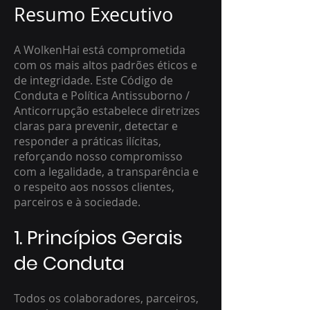
Resumo Executivo
A WolkenHai está comprometida
com os mais altos padrões éticos e
de integridade. Este Código de
Conduta e Política Antissuborno /
Anticorrupção estabelece diretrizes
claras para prevenir, detectar e
responder a práticas ilícitas,
reforçando nosso compromisso
com a legalidade, a transparência e
o respeito aos nossos clientes,
parceiros e à sociedade.
1. Princípios Gerais
de Conduta
Todos os colaboradores, parceiros,