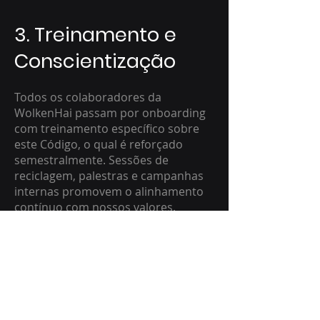
3. Treinamento e
Conscientização
Todos os colaboradores da
WolkenHai passam por onboarding
com treinamento específico sobre
este Código, o qual é reforçado
semestralmente. Sessões de
reciclagem, palestras e campanhas
internas promovem o alinhamento
contínuo com nossos valores.
4. Canal de
Denúncias
A WolkenHai mantém um canal