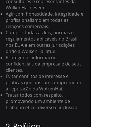
consultores e representantes da
WolkenHai devem:
Agir com honestidade, integridade e
profissionalismo em todas as
relações comerciais.
Cumprir todas as leis, normas e
regulamentos aplicáveis no Brasil,
nos EUA e em outras jurisdições
onde a WolkenHai atue.
Proteger as informações
confidenciais da empresa e de seus
clientes.
Evitar conflitos de interesse e
práticas que possam comprometer
a reputação da WolkenHai.
Tratar todos com respeito,
promovendo um ambiente de
trabalho ético, diverso e inclusivo.
2. Política