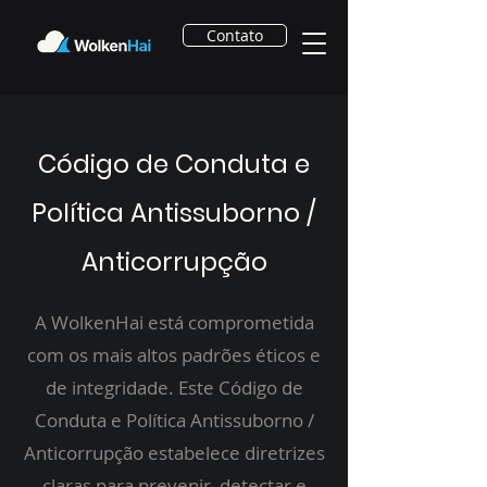
Contato
Código de Conduta e
Política Antissuborno /
Anticorrupção
A WolkenHai está comprometida
com os mais altos padrões éticos e
de integridade. Este Código de
Conduta e Política Antissuborno /
Anticorrupção estabelece diretrizes
claras para prevenir, detectar e