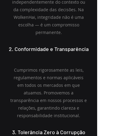
independentemente do contexto ou
da complexidade das decisões. Na
WolkenHai, integridade não é uma
escolha — é um compromisso
permanente.
2. Conformidade e Transparência
Cumprimos rigorosamente as leis,
regulamentos e normas aplicáveis
em todos os mercados em que
atuamos. Promovemos a
transparência em nossos processos e
relações, garantindo clareza e
responsabilidade institucional.
3. Tolerância Zero à Corrupção