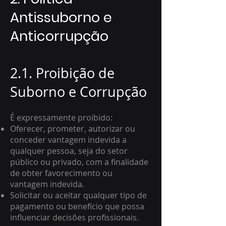
Antissuborno e
Anticorrupção
2.1. Proibição de
Suborno e Corrupção
É expressamente proibido:
Oferecer, prometer, autorizar ou
conceder vantagem indevida a
qualquer pessoa, seja do setor
público ou privado, com a finalidade
de obter favorecimento ou
vantagem indevida.
Solicitar ou aceitar qualquer tipo de
pagamento ou benefício que possa
influenciar decisões profissionais.