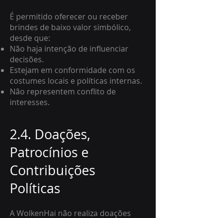
É permitido oferecer ou receber
brindes de baixo valor simbólico,
desde que:
Não haja intenção de influenciar
decisões.
Estejam em conformidade com os
costumes locais e políticas internas.
Não representem conflito de
interesses.
2.4. Doações,
Patrocínios e
Contribuições
Políticas
A WolkenHai não realiza doações