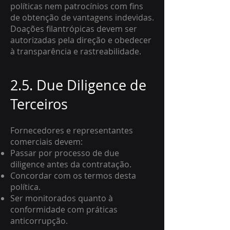
políticas nem patrocínios com fins
de obtenção de vantagens indevidas.
Doações filantrópicas devem ser
autorizadas pela direção e obedecer
à transparência e rastreabilidade.
2.5. Due Diligence de
Terceiros
Fornecedores e representantes
comerciais devem:
Passar por processo de due
diligence antes da contratação.
Concordar com os termos desta
política.
Ser monitorados quanto à
conformidade com práticas
anticorrupção.