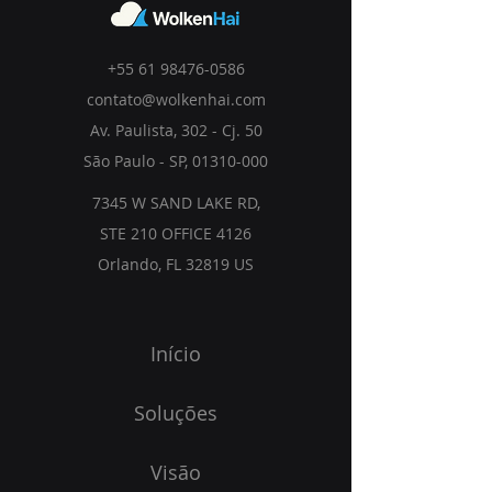
+55 61 98476-0586
contato@wolkenhai.com
Av. Paulista, 302 - Cj. 50
São Paulo - SP,
01310-000
7345 W SAND LAKE RD,
STE 210 OFFICE 4126
Orlando, FL 32819 US
Início
Soluções
Visão